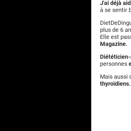
J'ai déjà a
à se sentir 
DietDeDingu
plus de 6 an
Elle est pa
Magazine.
Diététicien-
personnes
Mais aussi 
thyroïdiens.