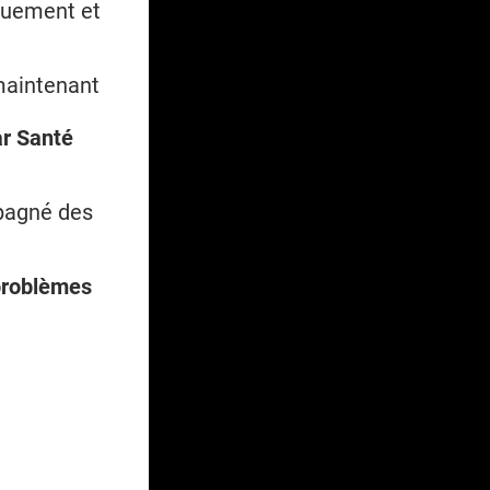
quement et
maintenant
r Santé
pagné des
 problèmes