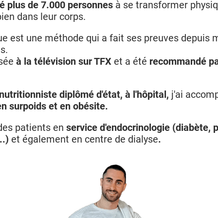
idé plus de 7.000 personnes
à se transformer physi
bien dans leur corps.
e est une méthode qui a fait ses preuves depuis 
s.
ssée
à la télévision sur TFX
et a été
recommandé pa
nutritionniste diplômé d'état, à
l'hôpital,
j'ai accom
en surpoids et en obésite.
des patients en
service d'endocrinologie (diabète,
..)
et également en centre de dialyse
.