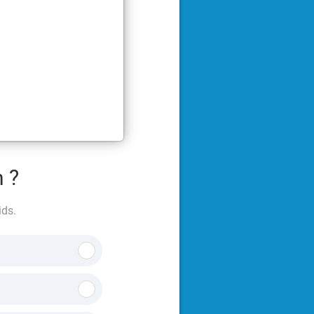
 ?
ids.