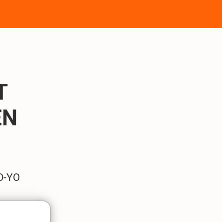
T
EN
O-YO