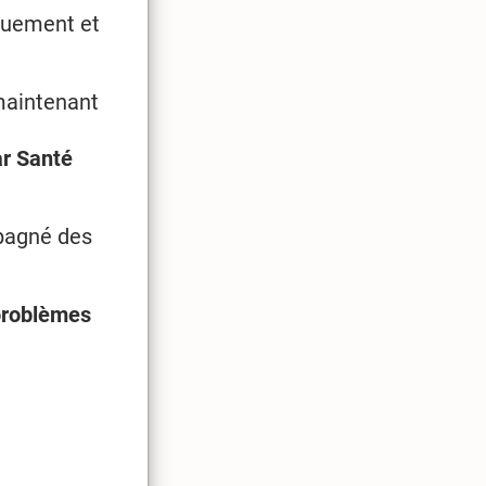
quement et
maintenant
r Santé
pagné des
 problèmes