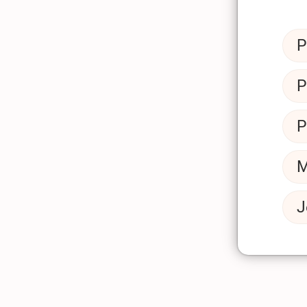
P
P
P
M
J