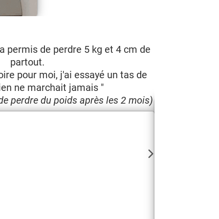
'on m'envoie, c'est vraiment pas
'a permis de perdre 5 kg et 4 cm de
" J'ai surtout per
 de tête.
partout.
" En 6
me sens moins l
t plaisir, on mange en quantité
oire pour moi, j'ai essayé un tas de
Yoann a su tr
ien ne marchait jamais "
 suffisante "
de perdre du poids après les 2 mois)