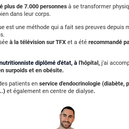
idé plus de 7.000 personnes
à se transformer physi
bien dans leur corps.
e est une méthode qui a fait ses preuves depuis 
s.
ssée
à la télévision sur TFX
et a été
recommandé pa
nutritionniste diplômé d'état, à
l'hôpital,
j'ai accom
en surpoids et en obésite.
des patients en
service d'endocrinologie (diabète,
..)
et également en centre de dialyse
.