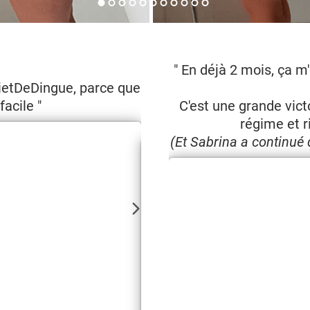
" J'ai juste à suivre ce qu
" En déjà 2 mois, ça m
 DietDeDingue, parce que
prise
acile "
C'est des recettes qui fon
C'est une grande vict
régime et r
largement
(Et Sabrina a continué 