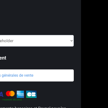
ent
s générales de vente