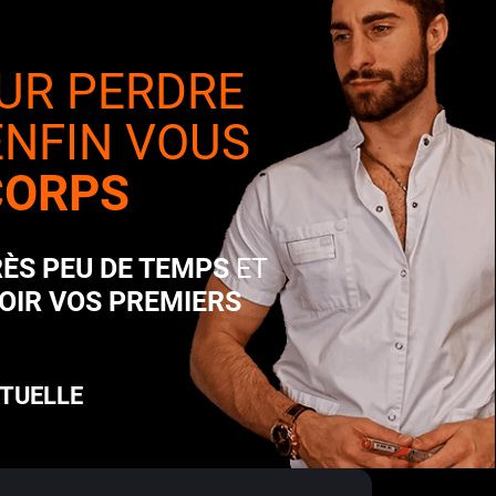
UR PERDRE
ENFIN VOUS
CORPS
RÈS PEU DE TEMPS
ET
VOIR VOS PREMIERS
CTUELLE