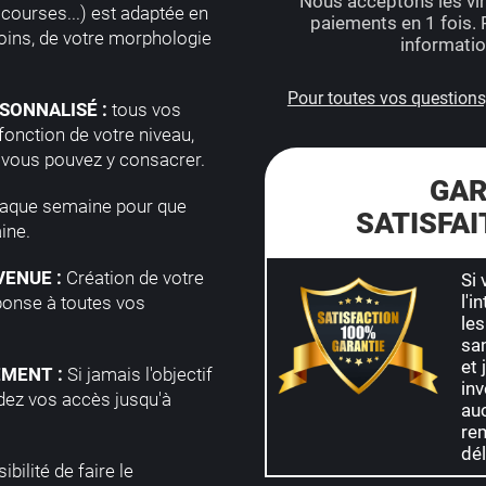
Nous acceptons les vir
e courses...) est adaptée en
paiements en 1 fois. 
soins, de votre morphologie
informati
Pour toutes vos questions,
SONNALISÉ :
tous vos
fonction de votre niveau,
e vous pouvez y consacrer.
GAR
haque semaine pour que
SATISFA
ine.
ENUE :
Création de votre
Si 
l'i
onse à toutes vos
les
san
et 
MENT :
Si jamais l'objectif
in
rdez vos accès jusqu'à
au
re
dél
bilité de faire le