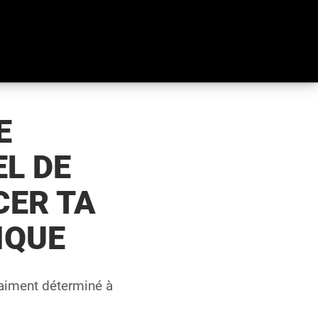
E
L DE
ER TA
IQUE
raiment déterminé à